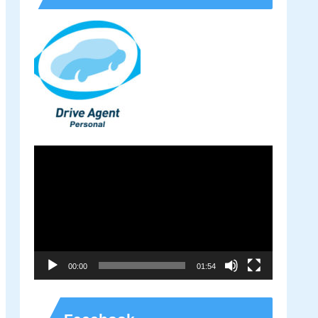
動
画
プ
レ
ー
00:00
01:54
ヤ
ー