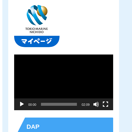
動
画
プ
レ
ー
00:00
02:09
ヤ
ー
DAP