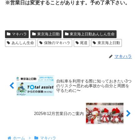
※営業日は変更することがあります。予め了承下さい。
マキハラ
東京海上日動
東京海上日動あんしん生命
あんしん生命
保険のマキハラ
尾道
東京海上日動
マキハラ
自転車を利用する際に知っておきたい3つ
のリスク〜思わぬ事故から自分と周囲を
守るために〜
2025年12月営業日のご案内
ホーム
マキハラ